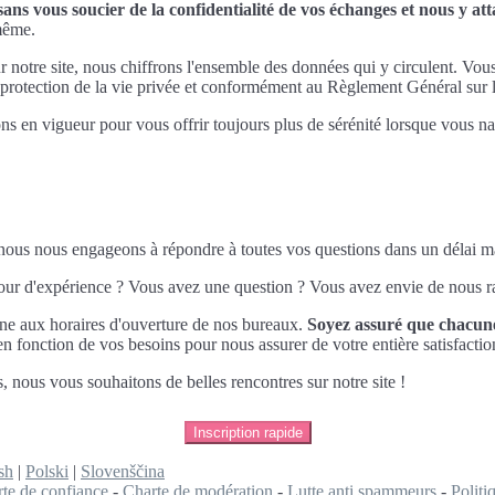
ns vous soucier de la confidentialité de vos échanges et nous y a
-même.
ur notre site, nous chiffrons l'ensemble des données qui y circulent. Vou
la protection de la vie privée et conformément au Règlement Général su
ns en vigueur pour vous offrir toujours plus de sérénité lorsque vous nav
, nous nous engageons à répondre à toutes vos questions dans un délai
tour d'expérience ? Vous avez une question ? Vous avez envie de nous ra
ne aux horaires d'ouverture de nos bureaux.
Soyez assuré que chacune
 fonction de vos besoins pour nous assurer de votre entière satisfactio
us, nous vous souhaitons de belles rencontres sur notre site !
Inscription rapide
sh
|
Polski
|
Slovenščina
te de confiance
-
Charte de modération
-
Lutte anti spammeurs
-
Polit