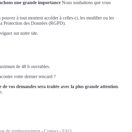
ttachons une grande importance
Nous souhaitons que vous
s pouvez à tout moment accéder à celles-ci, les modifier ou les
r la Protection des Données (RGPD).
iguez sur notre site.
 maximum de 48 h ouvrables.
conter votre dernier rencard ?
 de vos demandes sera traitée avec la plus grande attention
.
n.
ique de remboursement
-
Contact
-
FAQ